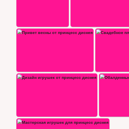
Свадебное платье принцесс…
Модные флюид
Обалденные наряды для принцесс…
с…