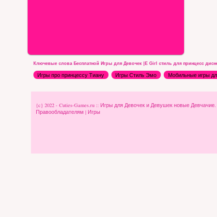
Ключевые слова Бесплатной Игры для Девочек |E Girl стиль для принцесс дисн
Игры про принцессу Тиану
Игры Стиль Эмо
Мобильные игры дл
{c} 2022 - Cuties-Games.ru :: Игры для Девочек и Девушек новые Девчачие
Правообладателям
|
Игры