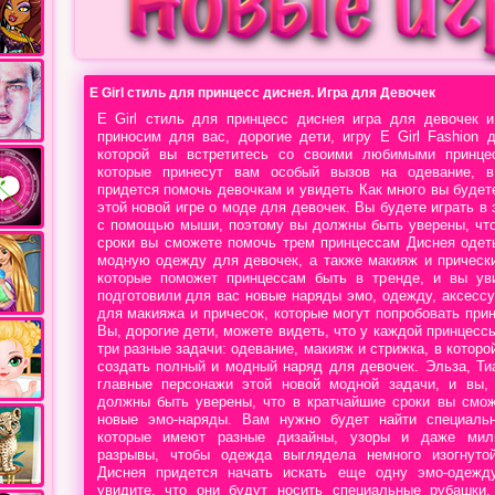
E Girl стиль для принцесс диснея. Игра для Девочек
E Girl стиль для принцесс диснея игра для девочек 
приносим для вас, дорогие дети, игру E Girl Fashion 
которой вы встретитесь со своими любимыми принце
которые принесут вам особый вызов на одевание, 
придется помочь девочкам и увидеть Как много вы будет
этой новой игре о моде для девочек. Вы будете играть в 
с помощью мыши, поэтому вы должны быть уверены, что
сроки вы сможете помочь трем принцессам Диснея одет
модную одежду для девочек, а также макияж и прическ
которые поможет принцессам быть в тренде, и вы ув
подготовили для вас новые наряды эмо, одежду, аксесс
для макияжа и причесок, которые могут попробовать при
Вы, дорогие дети, можете видеть, что у каждой принцесс
три разные задачи: одевание, макияж и стрижка, в которо
создать полный и модный наряд для девочек. Эльза, Ти
главные персонажи этой новой модной задачи, и вы, 
должны быть уверены, что в кратчайшие сроки вы смож
новые эмо-наряды. Вам нужно будет найти специаль
которые имеют разные дизайны, узоры и даже мил
разрывы, чтобы одежда выглядела немного изогнуто
Диснея придется начать искать еще одну эмо-одежд
увидите, что они будут носить специальные рубашки, 