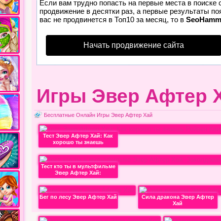
Если вам трудно попасть на первые места в поиске
продвижение в десятки раз, а первые результаты по
вас не продвинется в Топ10 за месяц, то в
SeoHamm
Начать продвижение сайта
Игры Эвер Афтер 
Бесплатные Онлайн Игры Эвер Афтер Хай
Тест Эвер Афтер Хай: Как
хорошо ты знаешь
Тест кто ты в мультфильме
Эвер Афтер Хай:
Бег по лесу Эвер Афтер Хай
Сила дракона Эвер Афтер
Хай