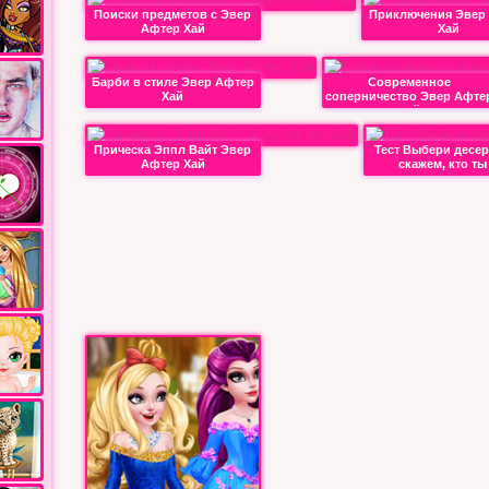
Поиски предметов с Эвер
Приключения Эвер
Афтер Хай
Хай
Барби в стиле Эвер Афтер
Современное
Хай
соперничество Эвер Афте
Хай
Прическа Эппл Вайт Эвер
Тест Выбери десер
Афтер Хай
скажем, кто ты