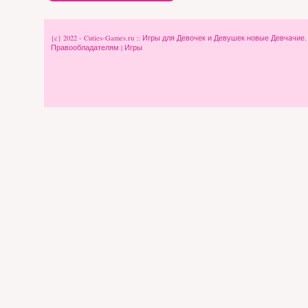
{c} 2022 - Cuties-Games.ru :: Игры для Девочек и Девушек новые Девчачие
Правообладателям
|
Игры