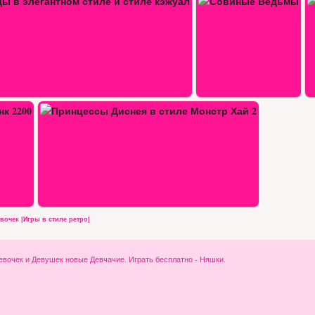
Совиные Ведьмы
Одевалка со сказками
р…
очек |Игры в стиле ретро|
ля Девочек и Девушек новые Девчачие. Играть бесплатно - Няшки.