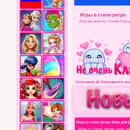
Игры в стиле ретро
Игры для девочек
| Онлайн Игра д
Голосовали 28.
Популярность и
Игры в стиле ретро. Игра для 
Игры в стиле ретро, игра о