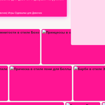
вочек
|
Игры Одевалки для Девочек
 сказочном стиле фей
Милашка в розовом
Барби в стиле Эвер Афтер Хай