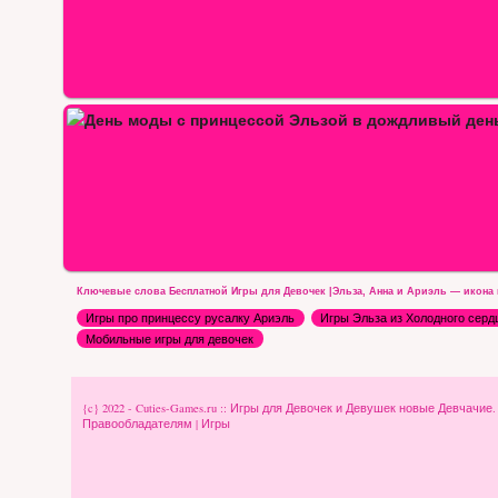
в…
Ключевые слова Бесплатной Игры для Девочек |Эльза, Анна и Ариэль — икона
Игры про принцессу русалку Ариэль
Игры Эльза из Холодного серд
Мобильные игры для девочек
{c} 2022 - Cuties-Games.ru :: Игры для Девочек и Девушек новые Девчачие
Правообладателям
|
Игры