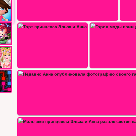
Город моды принцессы Анны
Сказочные мо
а…
Эльза и Анна ссор