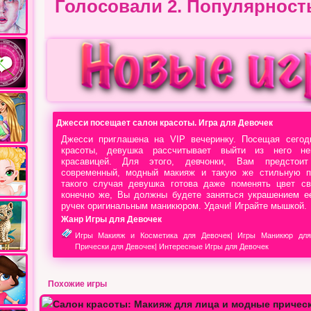
Голосовали 2.
Популярност
Джесси посещает салон красоты. Игра для Девочек
Джесси приглашена на VIP вечеринку. Посещая сего
красоты, девушка рассчитывает выйти из него неп
красавицей. Для этого, девчонки, Вам предстои
современный, модный макияж и такую же стильную п
такого случая девушка готова даже поменять цвет св
конечно же, Вы должны будете заняться украшением е
ручек оригинальным маникюром. Удачи! Играйте мышкой.
Жанр Игры для Девочек
Игры Макияж и Косметика для Девочек
|
Игры Маникюр для
Прически для Девочек
|
Интересные Игры для Девочек
Похожие игры
и…
Джесси в СПА салоне
Джесси: