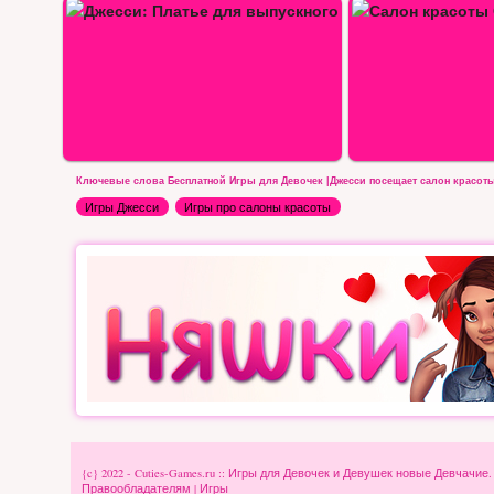
Салон красоты Сани
Салон красоты принцесс Диснея
Ключевые слова Бесплатной Игры для Девочек |Джесси посещает салон красоты
Игры Джесси
Игры про салоны красоты
{c} 2022 - Cuties-Games.ru :: Игры для Девочек и Девушек новые Девчачие
Правообладателям
|
Игры