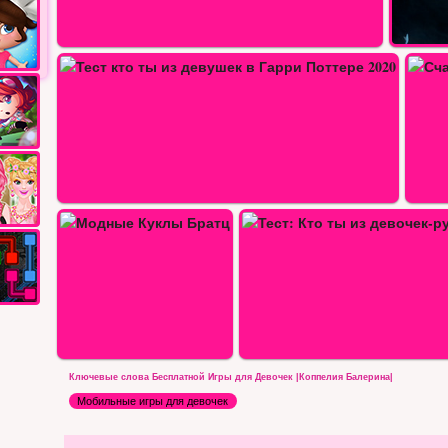
Тест кто ты из девушек в Гарри…
Счастливые флюиды нежных…
ст: Кто ты из девочек-русалок…
Шоу с дельфином 8
Ключевые слова Бесплатной Игры для Девочек |Коппелия Балерина|
Мобильные игры для девочек