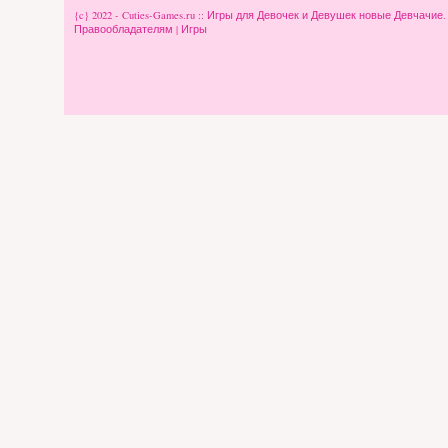
{c} 2022 - Cuties-Games.ru :: Игры для Девочек и Девушек новые Девчачие
Правообладателям
|
Игры