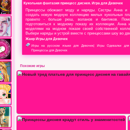
Кукольная фантазия принцесс диснея. Игра для Девочек
Принцессы обожают моду и наряды. Сестры Анна и 
создать новую модную коллекцию милых кукольных пла
правило - больше рюш, воланов и бантиков. Помо
подготовиться к модному показу их коллекции. Анна 
моделями на модном показе своей собственной колле
Выбери наряды и устрой вместе с принцессами шоу во дв
Жанр Игры для Девочек
Игры на русском языке для Девочек
|
Игры Одевалки для
Принцессы для Девочек
Похожие игры
с…
Невероятное Лолита шоу с…
…
Выпускной вечер принцесс Диснея