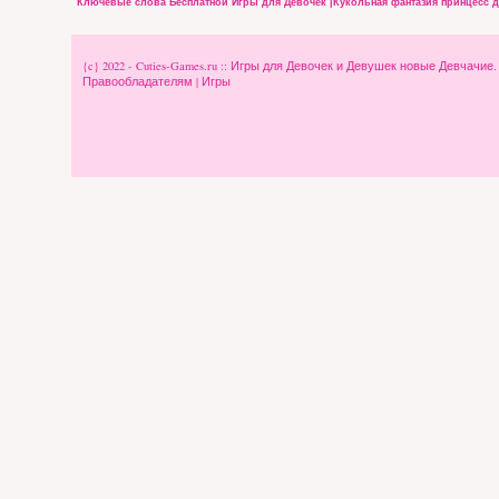
Ключевые слова Бесплатной Игры для Девочек |Кукольная фантазия принцесс д
{c} 2022 - Cuties-Games.ru :: Игры для Девочек и Девушек новые Девчачие
Правообладателям
|
Игры