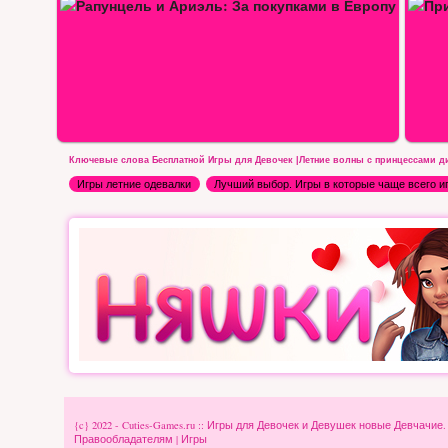
ми…
Приключение Мируны: Ветеринар
Мод
Ключевые слова Бесплатной Игры для Девочек |Летние волны с принцессами ди
Игры летние одевалки
Лучший выбор. Игры в которые чаще всего и
{c} 2022 - Cuties-Games.ru :: Игры для Девочек и Девушек новые Девчачие
Правообладателям
|
Игры