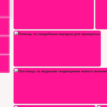
ля…
ми…
Принцессы диснея пу