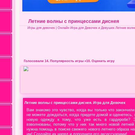
Летние волны с принцессами диснея
Игры для девочек
| Онлайн Игра для Девочек и Девушек Летние волн
Голосовали 14.
Популярность игры
+10. Оценить игру
Летние волны с принцессами диснея. Игра для Девочек
Вам знакомо это чувство, когда вы только что закончили
не можете дождаться, когда придете домой и оденетесь,
новую одежду к тому, что уже есть в гардеробе? 
взволнованы, потому что у них так много новой летне
нужна помощь в поиске свежего нового летнего образа на
им! Создайте их наряд и дополните его аксессуарами!