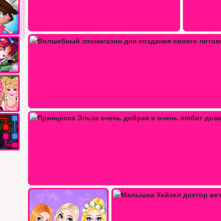
Зоомагазин котят и щенков
…
Новый телефон для 
шка Хейзел доктор ветеринар
Лучшая клиника для питомцев