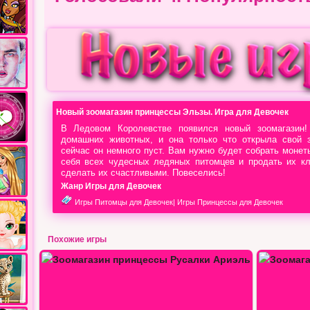
Новый зоомагазин принцессы Эльзы. Игра для Девочек
В Ледовом Королевстве появился новый зоомагазин
домашних животных, и она только что открыла свой з
сейчас он немного пуст. Вам нужно будет собрать монет
себя всех чудесных ледяных питомцев и продать их кл
сделать их счастливыми. Повеселись!
Жанр Игры для Девочек
Игры Питомцы для Девочек
|
Игры Принцессы для Девочек
Похожие игры
Зоомагазин принцессы Золушки
Зоомагазин