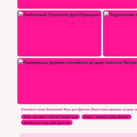
с
Подготовка принцесс диснея к…
Ключевые слова Бесплатной Игры для Девочек |Подготовка принцесс на день св
Игры про день Святого Валентина
Игры с принцессами Диснея
Мобильные игры для девочек