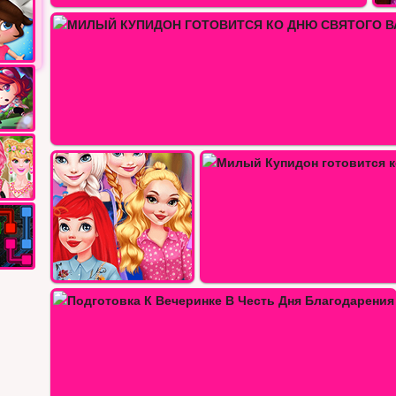
Одеваем супер пары на день…
О ДНЮ…
Свидание в день День Свято
ый Купидон готовится ко Дню…
День 
Шоколадный подарок от принцесс…