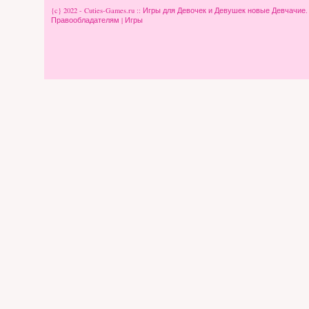
{c} 2022 - Cuties-Games.ru :: Игры для Девочек и Девушек новые Девчачие
Правообладателям
|
Игры