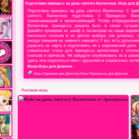
Подготовка принцесс на день святого Валентина. Игра для 
Подготовка принцесс на день святого Валентина. С пр
святого Валентина подготовка к Принцессе Вал
захватывающей и захватывающей. Чтобы отпраздновать
Валентина, принцесса решила быть в своих лучших
Давайте проверим их шкаф и посмотрим на наши вариан
несколько платьев в их цветах выбора, как длинных, т
иногда смешнее их немного смешать! У вас есть дополни
украсить их карту и подготовить их к королевской дате.
уникальные стили для принцессы валентинки с отличн
платьев и причесок. Не забудьте опубликовать их в свои
здесь или поделиться ими с друзьями в социальных сетях
Жанр Игры для Девочек
Игры Одевалки для Девочек
|
Игры Принцессы для Девочек
Похожие игры