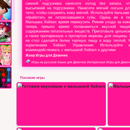
сменой подгузника нанесите холод без запаха, чт
высыпаний на подгузниках. Нанесите мягкий лосьон дл
тело, чтобы сохранить кожу мягкой. Используйте бальзам 
обработать ее потрескавшиеся губы. Одень ее в т
Малышка Хейзел время перекусить Режим ухода за коже
теперь пришло время полакомиться вкусной пищ
содержанием питательных веществ. Приготовьте цельноз
а также пропаренную и протертую морковь для лещины.
на стол сделайте более терпкую пищу и воду теплой. 
кормлением Хейзел. Управления: Используйте 
взаимодействовать с малышкой Хейзел и другими.
Жанр Игры для Девочек
Игры на русском языке для Девочек
|
Интересные Игры для Девоч
Похожие игры
Малышка Хейзел поранила ножку
Малышка Х