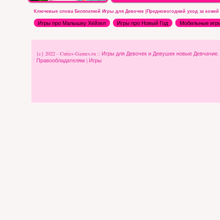
Ключевые слова Бесплатной Игры для Девочек |Предновогодний уход за кожей
Игры про Малышку Хейзел
Игры про Новый Год
Мобильные игры
{c} 2022 - Cuties-Games.ru :: Игры для Девочек и Девушек новые Девчачие
Правообладателям
|
Игры