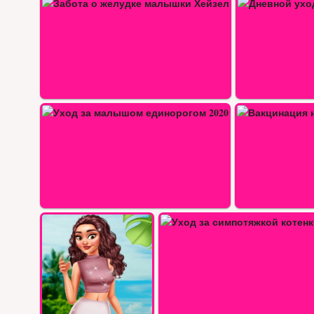
Дневной уход за животными
Малышка Хейзел выпе
0
Вакцинация новорожденного от…
 за симпотяжкой котенком
Тест кто ты из девушек в Гарри…
…