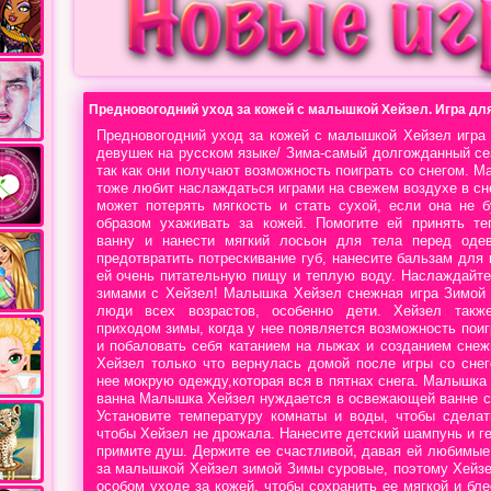
Предновогодний уход за кожей с малышкой Хейзел. Игра дл
Предновогодний уход за кожей с малышкой Хейзел игра
девушек на русском языке/ Зима-самый долгожданный се
так как они получают возможность поиграть со снегом. 
тоже любит наслаждаться играми на свежем воздухе в сне
может потерять мягкость и стать сухой, если она не 
образом ухаживать за кожей. Помогите ей принять т
ванну и нанести мягкий лосьон для тела перед оде
предотвратить потрескивание губ, нанесите бальзам для 
ей очень питательную пищу и теплую воду. Наслаждайт
зимами с Хейзел! Малышка Хейзел снежная игра Зимой
люди всех возрастов, особенно дети. Хейзел такж
приходом зимы, когда у нее появляется возможность поиг
и побаловать себя катанием на лыжах и созданием снеж
Хейзел только что вернулась домой после игры со сне
нее мокрую одежду,которая вся в пятнах снега. Малышка
ванна Малышка Хейзел нуждается в освежающей ванне с
Установите температуру комнаты и воды, чтобы сделат
чтобы Хейзел не дрожала. Нанесите детский шампунь и г
примите душ. Держите ее счастливой, давая ей любимые
за малышкой Хейзел зимой Зимы суровые, поэтому Хейз
особом уходе за кожей, чтобы сохранить ее мягкой и бл