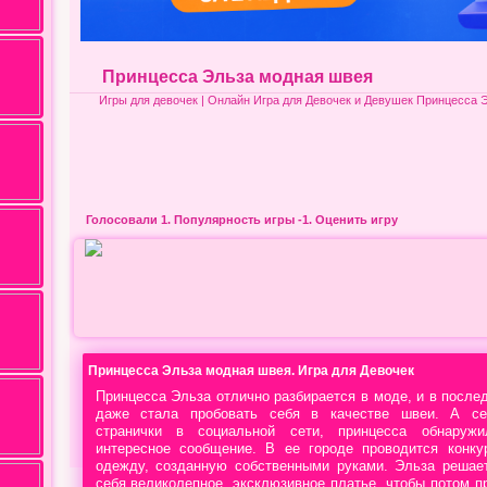
Принцесса Эльза модная швея
Игры для девочек
| Онлайн Игра для Девочек и Девушек Принцесса 
Голосовали 1.
Популярность игры
-1. Оценить игру
Принцесса Эльза модная швея. Игра для Девочек
Принцесса Эльза отлично разбирается в моде, и в после
даже стала пробовать себя в качестве швеи. А се
странички в социальной сети, принцесса обнаруж
интересное сообщение. В ее городе проводится конк
одежду, созданную собственными руками. Эльза решае
себя великолепное, эксклюзивное платье, чтобы потом п