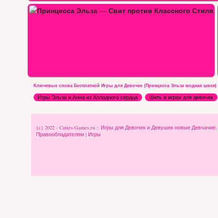
Принцесса Эльза имеет билеты на…
Ключевые слова Бесплатной Игры для Девочек |Принцесса Эльза модная швея|
Игры Эльза и Анна из Холодного сердца
Шить в играх для девочек
{c} 2022 - Cuties-Games.ru :: Игры для Девочек и Девушек новые Девчачие
Правообладателям
|
Игры