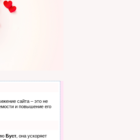
ижение сайта – это не
емости и повышение его
гию
Буст
, она ускоряет