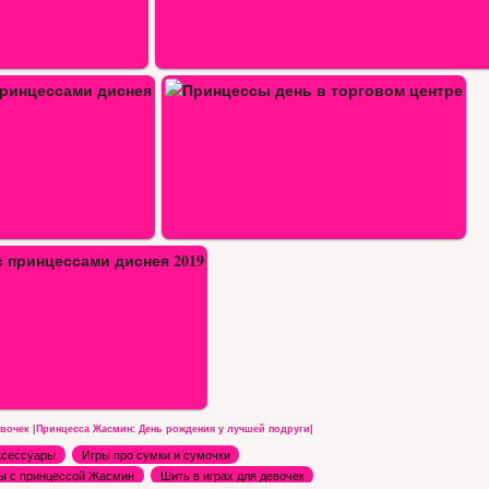
 торговом центре
вочек |Принцесса Жасмин: День рождения у лучшей подруги|
ксессуары
Игры про сумки и сумочки
ы с принцессой Жасмин
Шить в играх для девочек