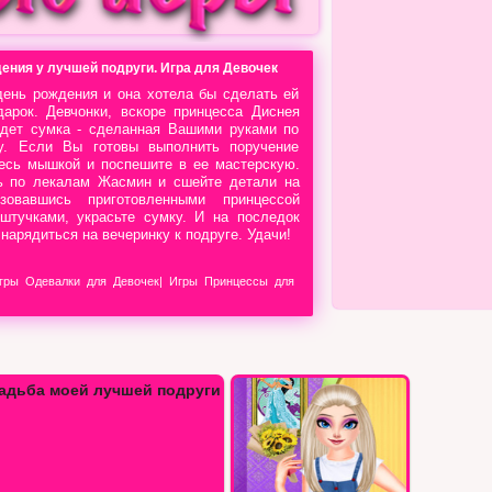
ения у лучшей подруги. Игра для Девочек
ень рождения и она хотела бы сделать ей
дарок. Девчонки, вскоре принцесса Диснея
удет сумка - сделанная Вашими руками по
у. Если Вы готовы выполнить поручение
тесь мышкой и поспешите в ее мастерскую.
нь по лекалам Жасмин и сшейте детали на
зовавшись приготовленными принцессой
штучками, украсьте сумку. И на последок
нарядиться на вечеринку к подруге. Удачи!
гры Одевалки для Девочек
|
Игры Принцессы для