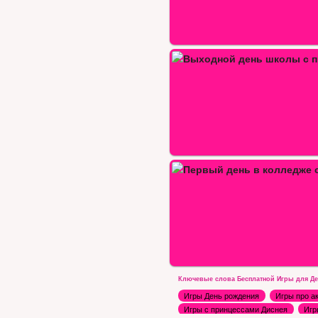
ыходной день школы с…
Принцессы день в
ервый день в колледже с…
Ключевые слова Бесплатной Игры для Де
Игры День рождения
Игры про а
Игры с принцессами Диснея
Игр