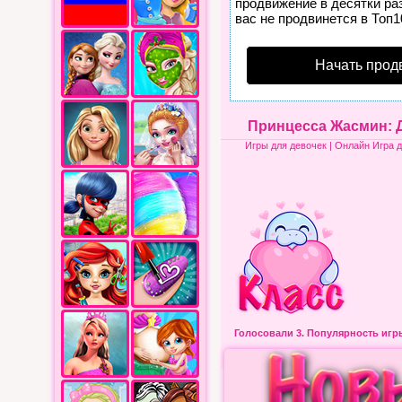
продвижение в десятки раз
вас не продвинется в Топ1
Начать прод
Принцесса Жасмин: Д
Игры для девочек
| Онлайн Игра 
Голосовали 3.
Популярность иг