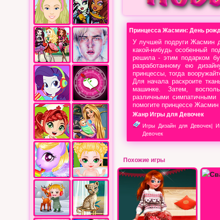
Принцесса Жасмин: День рожд
У лучшей подруги Жасмин д
какой-нибудь особенный по
решила - этим подарком б
разработанному ею дизайн
принцессы, тогда вооружай
Для начала раскроите тка
машинке. Затем, восполь
различными симпатичными 
помогите принцессе Жасмин 
Жанр Игры для Девочек
Игры Дизайн для Девочек
|
И
Девочек
Похожие игры
Свадьба моей лучшей подруги