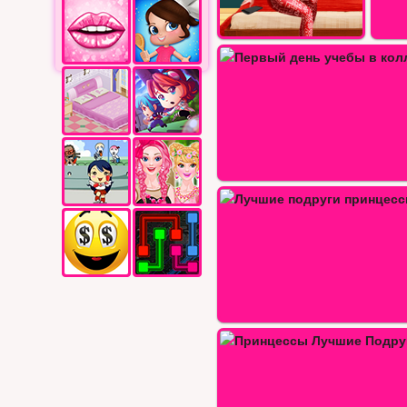
имние каникулы лучшей подруги
Милый 
ервый день учебы в колледже для…
учшие подруги принцессы диснея…
ринцессы Лучшие Подруги спешат…
Праздник с принц