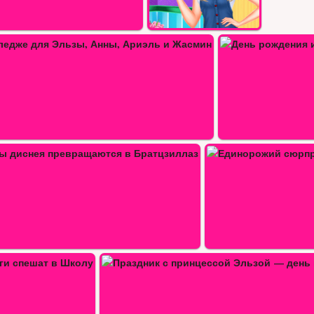
Дом Принцессы Жасмин
День рождения и торт для мамы
Единорожий сюрприз к дню…
ессой…