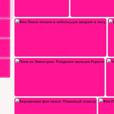
Ванночка для малышки феи пикси
Чердак-сюрприз с одеждой для…
й…
Фея Пикси в сауне
Супер девушка рожает бли