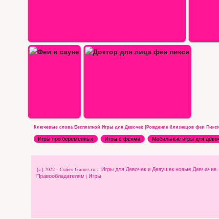
ица феи пикси
Ключевые слова Бесплатной Игры для Девочек |Рождение близнецов феи Пикси
Игры про беременных
Игры с феями
Мобильные игры для дево
{c} 2022 - Cuties-Games.ru :: Игры для Девочек и Девушек новые Девчачие
Правообладателям
|
Игры