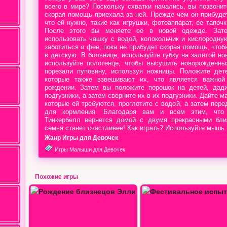
всего в мире? Поскольку схватки начались, вы позвонит
скорая помощь приехала за ней. Прежде чем он прибудет
что ей нужно, такие как игрушки, фотоаппарат, ее тапочк
После этого вы меняете ее в новой одежде. Зат
использовать чашку с водой, колокольчик и кислородну
заботиться о фее, пока не прибудет скорая помощь, чтоб
в детскую. В больнице, используйте губку на залитой но
используйте полотенце, чтобы высушить новорожденны
порезали пуповину, используя ножницы. Положите дете
которые также взвешивают их, что является важно
рождении. Затем вы положите порошок на детей, дад
подгузники, а затем сверните их в их подгузники. Дайте м
которые ей требуются, проглотите с водой, а затем пере
для кормления. Благодаря вам и всем этим, что
Тинкербелл вернется домой с двумя прекрасными бли
семья станет счастливее! Как играть? Используйте мышь.
Жанр Игры для Девочек
Игры Малыши для Девочек
Похожие игры
Фестивальное испытание…