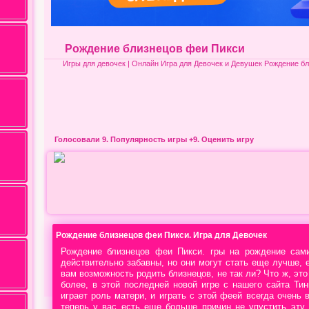
Рождение близнецов феи Пикси
Игры для девочек
| Онлайн Игра для Девочек и Девушек Рождение б
Голосовали 9.
Популярность игры
+9. Оценить игру
Рождение близнецов феи Пикси. Игра для Девочек
Рождение близнецов феи Пикси. гры на рождение сам
действительно забавны, но они могут стать еще лучше, 
вам возможность родить близнецов, не так ли? Что ж, это
более, в этой последней новой игре с нашего сайта Ти
играет роль матери, и играть с этой феей всегда очень в
теперь у вас есть еще больше причин не упустить эту 