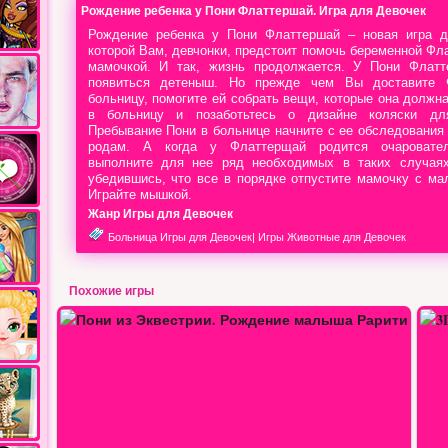
Рождение ребенка у Пони Флаттершай. Игра для Девочек
Рождение ребенка у Пони Флаттершай – новая игра д
которой Вам, девчонки, предстоит помочь беременной Фл
мамочкой. И так, жизнь продолжается. У Пони Флат
появиться детеныш. Но прежде чем Вы доставите 
больницу, помогите ей собрать вещи, которые она должна
в больницу и позаботьтесь о дизайне коляски дл
Пребывание Пони в больнице начните с ее обследования 
родам. А когда у Флаттерщай родится очаровател
выполните для нее ряд необходимых в таких случаях
убедившись, что все в порядке отпустите мамочку с м
Играйте мышкой.
Жанр Игры для Девочек
Больница Игры для Девочек
|
Игры Животные для Девочек
Похожие игры
3D пони генератор
Пони Одеваются 2