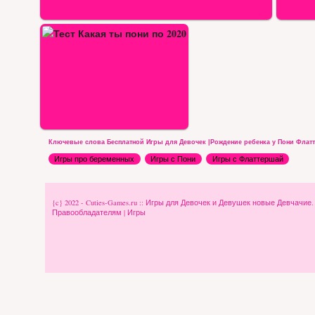
Ключевые слова Бесплатной Игры для Девочек |Рождение ребенка у Пони Флат
Игры про беременных
Игры с Пони
Игры с Флаттершай
{c} 2022 - Cuties-Games.ru :: Игры для Девочек и Девушек новые Девчачие
Правообладателям
|
Игры