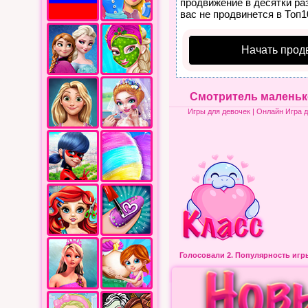
продвижение в десятки раз
вас не продвинется в Топ1
Начать прод
Смотритель маленьк
Игры для девочек
| Онлайн Игра 
Голосовали 2.
Популярность иг