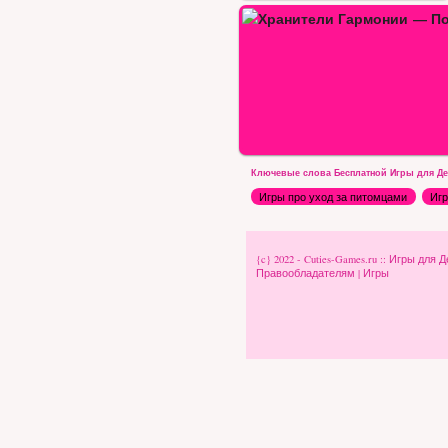
ранители Гармонии — Пони…
Ключевые слова Бесплатной Игры для Де
Игры про уход за питомцами
Игр
{c} 2022 - Cuties-Games.ru :: Игры д
Правообладателям
|
Игры