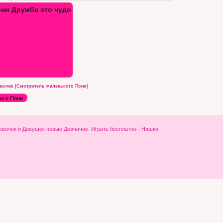
вочек |Смотритель маленького Пони|
ы с Пони
ля Девочек и Девушек новые Девчачие. Играть бесплатно - Няшки.