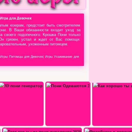
 Игра для Девочек
илым юзерам, предстоит быть смотрителем
Пони. В Ваши обязанности входит уход за
а своего подопечного. Крошка Пони только
 Он грязен, устал и ждет от Вас помощи.
чаровательным, ухоженным питомцем.
|
Игры Питомцы для Девочек
|
Игры Ухаживание для
2
Как хорошо ты знаешь ПОНИ