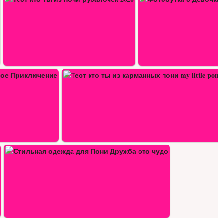
Фотобутка с девочками пони из…
нных пони my…