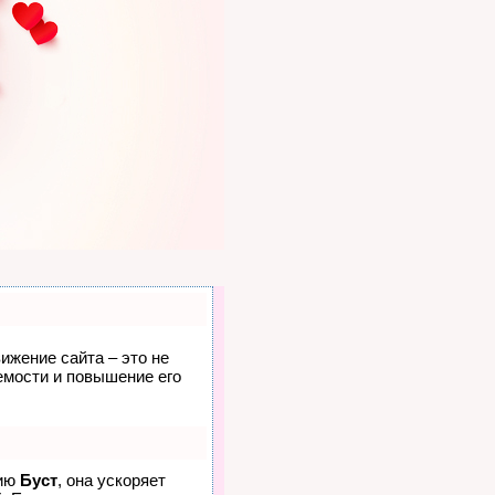
ижение сайта – это не
емости и повышение его
гию
Буст
, она ускоряет