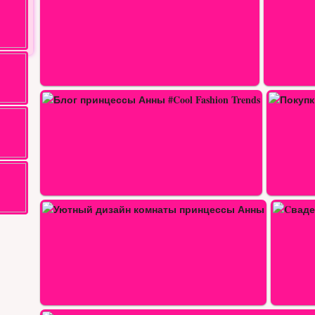
 Trends
Покупки в новом стиле для…
сы…
Cвадебная прическа для принцессы