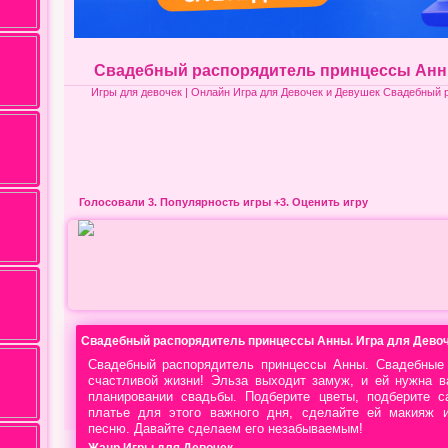
Свадебный распорядитель принцессы Ан
Игры для девочек
| Онлайн Игра для Девочек и Девушек Свадебный 
Голосовали 3.
Популярность игры
+3. Оценить игру
Свадебный распорядитель принцессы Анны. Игра для Дево
Свадебный распорядитель принцессы Анны. Свадебные 
счастливой жизни! Эльза выходит замуж, и ей нужна 
планировании свадьбы. Подберите цветы, подберите с
платье для этого важного дня, сделайте ей макияж 
песню. Давайте сделаем его незабываемым!
Жанр Игры для Девочек