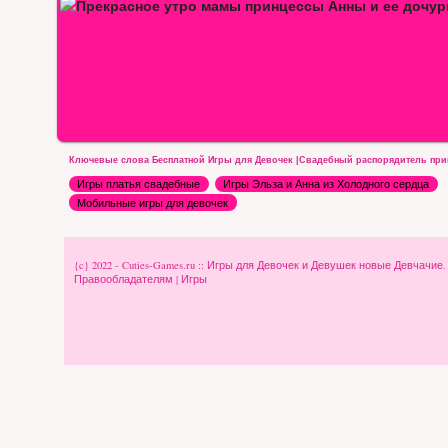
ы…
Веселый день принцессы Анны
Ключевые слова Бесплатной Игры для Девочек |Свадебный распорядитель при
Игры платья свадебные
Игры Эльза и Анна из Холодного сердца
Мобильные игры для девочек
{c} 2022 - Cuties-Games.ru :: Игры для Девочек и Девушек новые Девчачие
Правообладателям
|
Игры