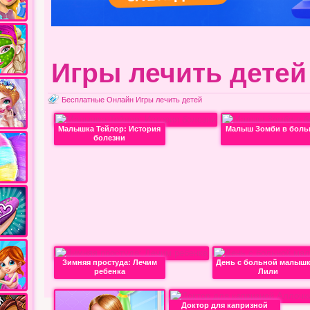
Игры лечить детей
Бесплатные Онлайн Игры лечить детей
Малышка Тейлор: История
Малыш Зомби в боль
болезни
Зимняя простуда: Лечим
День с больной малыш
ребенка
Лили
Доктор для капризной