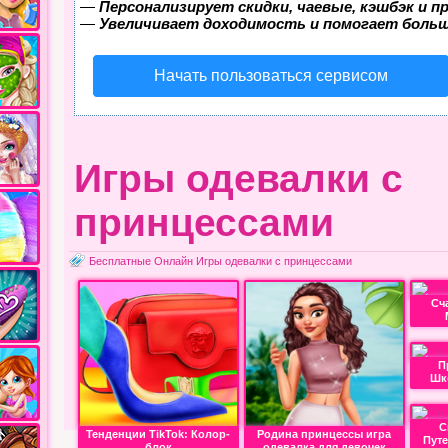
—
Персонализирует скидки, чаевые, кэшбэк и 
—
Увеличивает доходимость и помогает боль
Начать пользоваться сервисом
Игры одевалки с
принцессами
Бесплатные Онлайн Игры одевалки с принцессами
Сч
П
Шк
С
Тенденции TikTok: Колор-
Родина принцессы игра
Пут
блок
одевалка для девочек