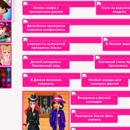
Летнии селфи с
Гости на королев
принцессами диснея
свадьбе
Диснейские принцессы
получили профессию в
Сюрприз на выпускной
В Японии зацв
принцессы Эльзы
Дисней вечеринка:
Богемный стиль п
Пасхальный заяц
Цветочного
В Диснее весенние
Особые наряды для
каникулы
принцесс Диснея
Вечеринка в Дисней
колледже
Принцесса Эльза: День
учителя