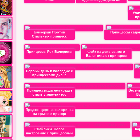
Ули
пр
Байкерши Против
Принцессы садо
Стильных принцесс
Принцессы Рок Балерины
Фейк на день святого
Валентина от принцесс
Первый день в колледже с
принцессами дисне
Принцессы диснея крадут
Весел
стиль у знаменитос
Bu
Предконцертная вечеринка
на крыше с принце
Смайлики. Новое
Ка
настроение с принцессами
д