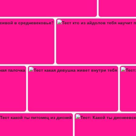
 айдолов тебя научит…
нутри…
Тест: Какой ты блогер
Тест: Какой ты диснеевский…