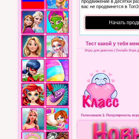
продвижение в десятки раз
вас не продвинется в Топ1
Начать прод
Тест какой у тебя ме
Игры для девочек
| Онлайн Игра д
Голосовали 2.
Популярность иг