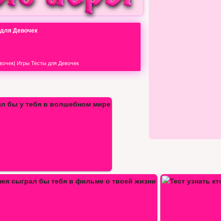
а для Девочек
вочек
|
Игры Тесты для Девочек
Тест узнать кто в тебя влюблен