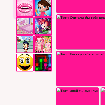
ст: Считали бы тебя красивой в…
Тест кто из
ст: Какая у тебя волшебная…
Тест какая девушка живет в
ст какой ты смайлик
Тест какой ты питомец из дисней