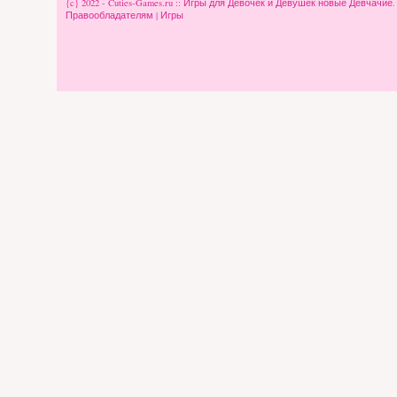
{c} 2022 - Cuties-Games.ru :: Игры для Девочек и Девушек новые Девчачие
Правообладателям
|
Игры