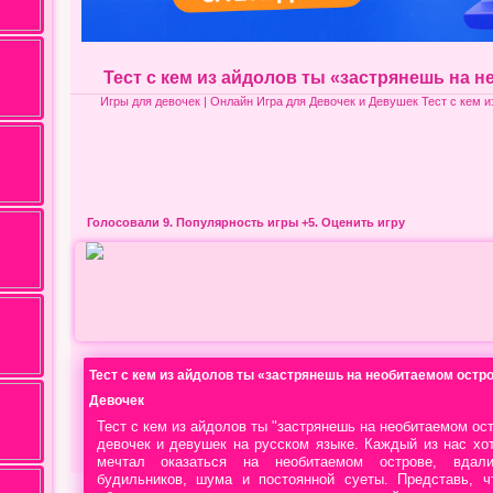
Тест с кем из айдолов ты «застрянешь на 
Игры для девочек
| Онлайн Игра для Девочек и Девушек Тест с кем 
Голосовали 9.
Популярность игры
+5. Оценить игру
Тест с кем из айдолов ты «застрянешь на необитаемом остро
Девочек
Тест с кем из айдолов ты "застрянешь на необитаемом ост
девочек и девушек на русском языке. Каждый из нас х
мечтал оказаться на необитаемом острове, вдал
будильников, шума и постоянной суеты. Представь, ч