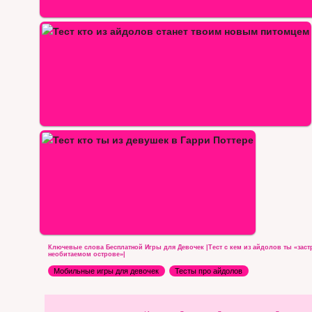
…
Тест: Кто ты из девушек Радужный…
Ключевые слова Бесплатной Игры для Девочек |Тест с кем из айдолов ты «заст
необитаемом острове»|
Мобильные игры для девочек
Тесты про айдолов