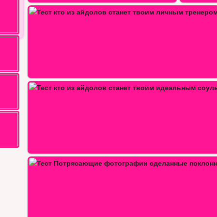
…
Тест к кому из айдолов ты…
…
Побег с необитаемого 