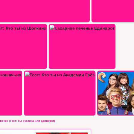
ье Единорог
Самый вкусный тест
очек |Тест: Ты русалка или единорог|