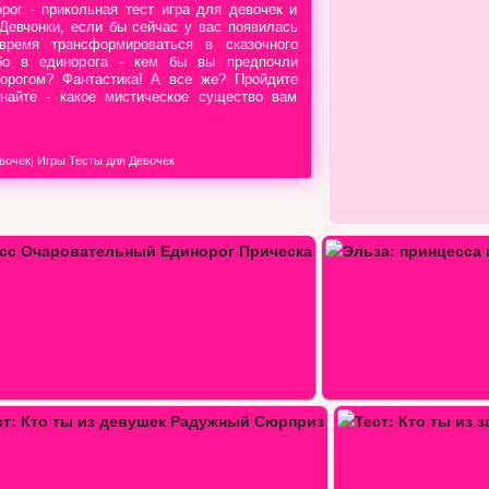
рог - прикольная тест игра для девочек и
Девчонки, если бы сейчас у вас появилась
время трансформироваться в сказочного
ибо в единорога - кем бы вы предпочли
норогом? Фантастика! А все же? Пройдите
знайте - какое мистическое существо вам
вочек
|
Игры Тесты для Девочек
Эльза: принцесса или русалка
Тест: Кто ты из зачарованных