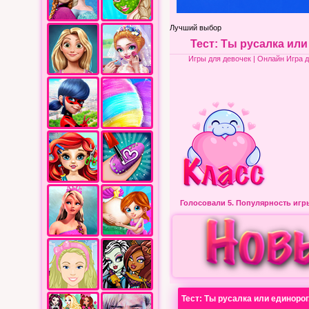
Лучший выбор
Тест: Ты русалка или
Игры для девочек
| Онлайн Игра д
Голосовали 5.
Популярность иг
Тест: Ты русалка или единорог