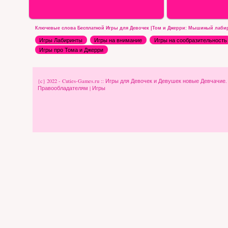
Ключевые слова Бесплатной Игры для Девочек |Том и Джерри: Мышиный лабир
Игры Лабиринты
Игры на внимание
Игры на сообразительность
Игры про Тома и Джерри
{c} 2022 - Cuties-Games.ru :: Игры для Девочек и Девушек новые Девчачие
Правообладателям
|
Игры