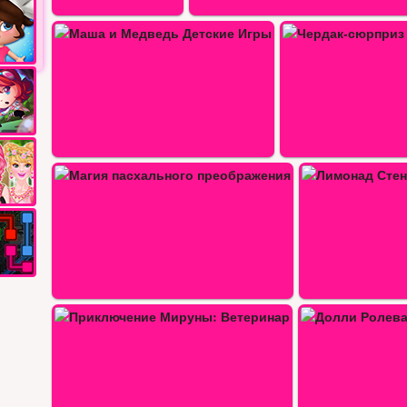
Чердак-сюрприз с одеждой для…
Лимонад Стенд
Коллекция Джейд
Новые прикл
Долли Ролевая Игра Одевалка