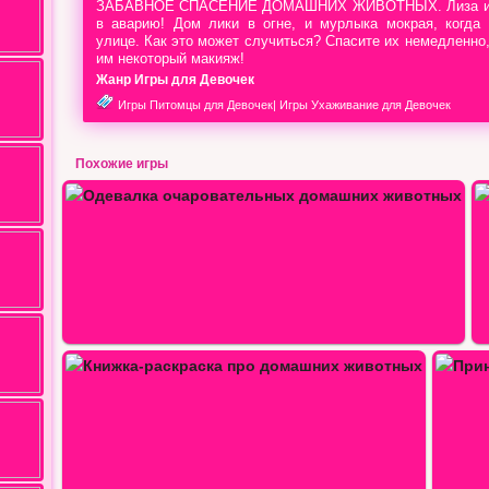
ЗАБАВНОЕ СПАСЕНИЕ ДОМАШНИХ ЖИВОТНЫХ. Лиза и 
в аварию! Дом лики в огне, и мурлыка мокрая, когда 
улице. Как это может случиться? Спасите их немедленно,
им некоторый макияж!
Жанр Игры для Девочек
Игры Питомцы для Девочек
|
Игры Ухаживание для Девочек
Похожие игры
Тест: Кто ты из мультфильма…
…
Принцесса Эльза очень добрая и…