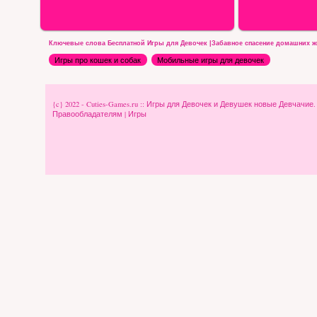
Ключевые слова Бесплатной Игры для Девочек |Забавное спасение домашних ж
Игры про кошек и собак
Мобильные игры для девочек
{c} 2022 - Cuties-Games.ru :: Игры для Девочек и Девушек новые Девчачие
Правообладателям
|
Игры