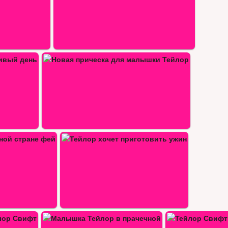
и…
ить ужин
Тейлор Свифт: До и после…