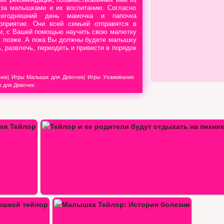
 за малышками и их воспитанию. Согласно
сегодняшний день мамочка и папочка
оприятие. Они всей семьей отправятся в
ки, с Вашей помощью научить свою малютку
ь позже. А пока Вы должны будете малышку
, развлечь, переодеть и привести в порядок
чек
|
Игры Малыши для Девочек
|
Игры Ухаживание
 для Девочек
 болезни