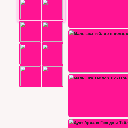
алышка тейлор в дождливый день
Новая прическа для малышк
алышка Тейлор в сказочной…
Тейлор хочет приготов
эт Ариана Гранде и Тейлор…
Малышка Тейлор в прачечной