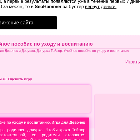
, а первые результаты появляются уже в течение первых 7 дней
0 за месяц, то в
SeoHammer
за бустер
вернут деньги.
вижение сайта
бное пособие по уходу и воспитанию
ля Девочек и Девушек Дочурка Тейлор: Учебное пособие по уходу и воспитанию
Играть
ры
+6. Оценить игру
бие по уходу и воспитанию. Игра для Девочек
ры родилась дочурка. Чтобы кроха Тейлор
стоятельной, ее родители стараются
ых рекомендаций, позаимствованных ими из