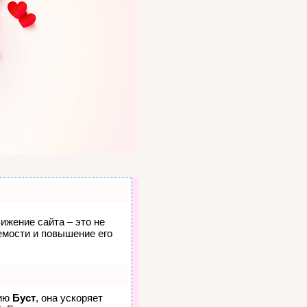
ижение сайта – это не
емости и повышение его
гию
Буст
, она ускоряет