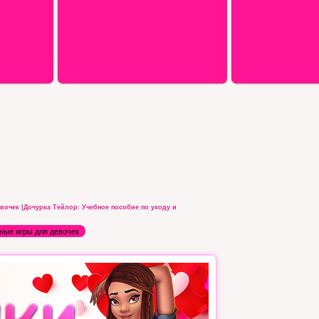
очек |Дочурка Тейлор: Учебное пособие по уходу и
ные игры для девочек