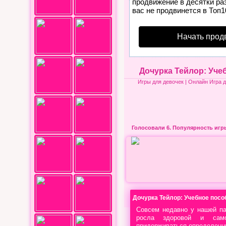
продвижение в десятки раз
вас не продвинется в Топ1
Начать прод
Дочурка Тейлор: Уче
Игры для девочек
| Онлайн Игра д
Голосовали 6.
Популярность иг
Дочурка Тейлор: Учебное посо
Совсем недавно у нашей па
росла здоровой и само
придерживаться определенн