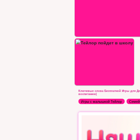
йлор пойдет в школу
Ключевые слова Бесплатной Игры для Дев
воспитанию|
Игры с малышкой Тейлор
Семей