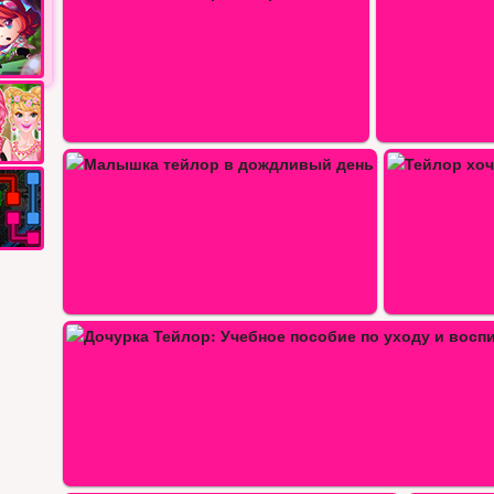
нь
Тейлор хочет приготовить ужин
е…
Тейл
Малышка Тейлор в прачечной