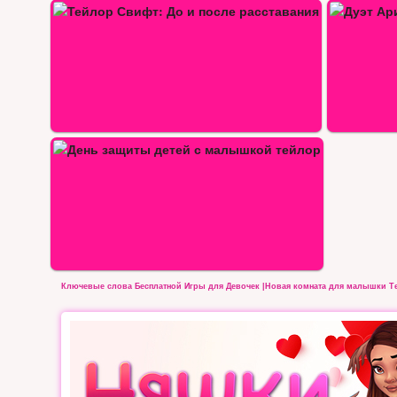
Дуэт Ариана Гранде и Тейлор…
Ключевые слова Бесплатной Игры для Девочек |Новая комната для малышки Т