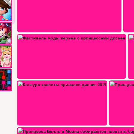
Фестиваль принцессы с вишневым…
я…
Принцесса Моана на кругосветном…
Все, что блестит