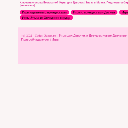
Ключевые слова Бесплатной Игры для Девочек |Эльза и Моана: Подружки собир
фестиваль|
Игры одевалки с принцессами
Игры с принцессами Диснея
Игр
Игры Эльза из Холодного сердца
{c} 2022 - Cuties-Games.ru :: Игры для Девочек и Девушек новые Девчачие
Правообладателям
|
Игры