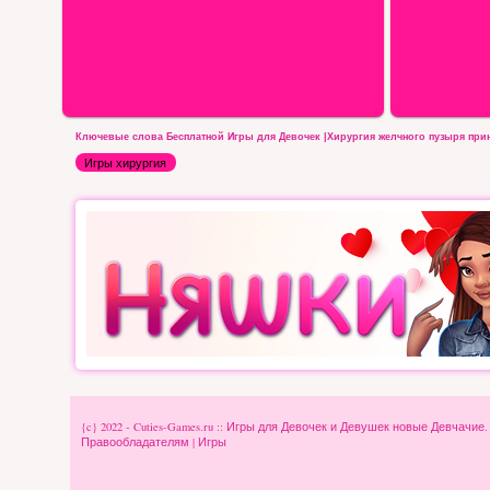
Ключевые слова Бесплатной Игры для Девочек |Хирургия желчного пузыря при
Игры хирургия
{c} 2022 - Cuties-Games.ru :: Игры для Девочек и Девушек новые Девчачие
Правообладателям
|
Игры