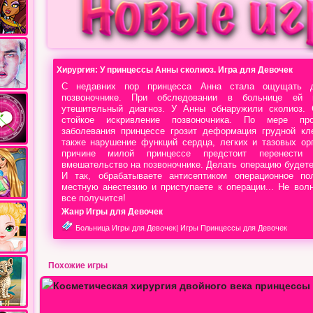
Хирургия: У принцессы Анны сколиоз. Игра для Девочек
С недавних пор принцесса Анна стала ощущать 
позвоночнике. При обследовании в больнице ей 
утешительный диагноз. У Анны обнаружили сколиоз. 
стойкое искривление позвоночника. По мере прог
заболевания принцессе грозит деформация грудной кле
также нарушение функций сердца, легких и тазовых ор
причине милой принцессе предстоит перенести х
вмешательство на позвоночнике. Делать операцию будете
И так, обрабатываете антисептиком операционное по
местную анестезию и приступаете к операции... Не вол
все получится!
Жанр Игры для Девочек
Больница Игры для Девочек
|
Игры Принцессы для Девочек
Похожие игры
Свадебный распорядитель…