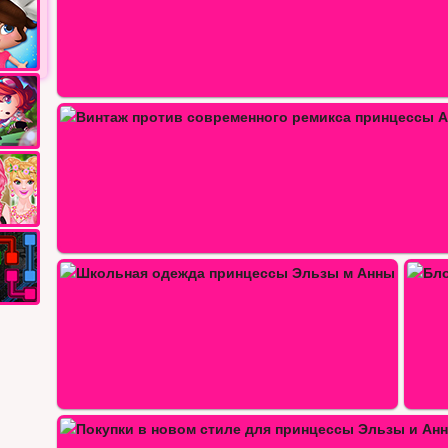
Веселый день принцессы Анны
ьзы…
Блог принцессы Анны #Cool Fashion Trends
Создай принцессе свитер
За