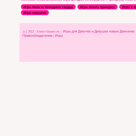
Игры Анна из Холодного сердца
Игры лечить принцесс
Игры с 
Игры хирургия
{c} 2022 - Cuties-Games.ru :: Игры для Девочек и Девушек новые Девчачие
Правообладателям
|
Игры