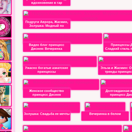
вдохновение в гар
Подруги Аврора, Жасмин,
Золушка: Модный по
Видео блог принцесс
Принцессы Д
Диснея: Вечеринка
Сладкий стиль 
Ужасно богатые азиатские
Эльза и Жасмин: О
принцессы
тренды принцес
Женское сообщество
Долгожданная в
принцесс Диснея
принцесс Ди
Золушка: Свадьба ее мечты
Вечеринка в белом