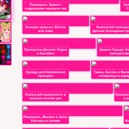
Рапунцель: Бранч с
Зол
подружками накануне сва
С
Конкурс красоты: Восток
Выпускной принцес
или Азия
Диснея: Блондинки пр
Принцессы Диснея: Отдых
Ариана Гранде: Ко
у бассейна
принцессам
Одежда для беременных
Тиана, Ариэль и Жасм
принцесс
соперницы в наря
Платья для выпускного в
Принцес
весенне-летнем цве
и р
Рапунцель, Жасмин и Анна:
Кассиры в суперм
Жа