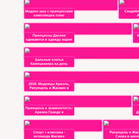
Модное шоу с принцессами
Свадебн
комплекции плюс
Принцессы Диснея
М
одеваются в одежду марки
Бальные платья
Квинцианера на день
соверше
2018: Модницы Ариэль,
Рапунцель и Жасмин в
Принцесса и знаменитость:
Ариана Гранде и
Д
Спорт + классика -
Рапунцель и Жа
антимода Жасмин
Снова в шко