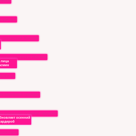
 лица
асмин
бновляет осенний
гардероб