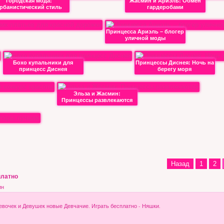
Городская мода:
Жасмин и Ариэль: Обмен
рбанистический стиль
гардеробами
Принцесса Ариэль – блогер
уличной моды
Бохо купальники для
Принцессы Диснея: Ночь на
принцесс Диснея
берегу моря
Эльза и Жасмин:
Принцессы развлекаются
Назад
1
2
платно
ин
ля Девочек и Девушек новые Девчачие. Играть бесплатно - Няшки.