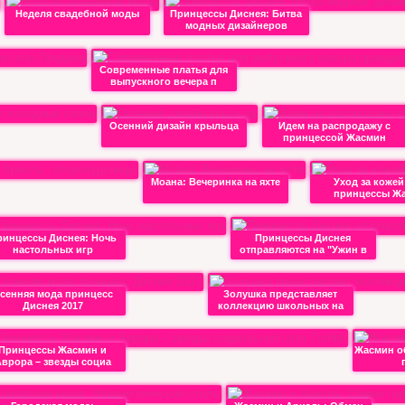
Неделя свадебной моды
Принцессы Диснея: Битва
модных дизайнеров
Современные платья для
выпускного вечера п
Осенний дизайн крыльца
Идем на распродажу с
принцессой Жасмин
Моана: Вечеринка на яхте
Уход за кожей
принцессы Ж
ринцессы Диснея: Ночь
Принцессы Диснея
настольных игр
отправляются на "Ужин в
сенняя мода принцесс
Золушка представляет
Диснея 2017
коллекцию школьных на
Принцессы Жасмин и
Жасмин о
врора – звезды социа