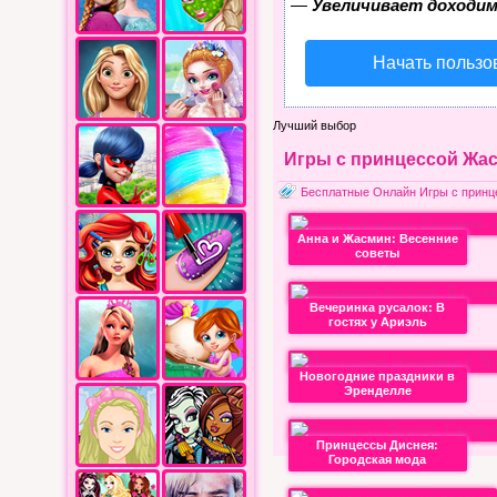
—
Увеличивает доходим
Начать пользо
Лучший выбор
Игры с принцессой Жа
Бесплатные Онлайн Игры с прин
Анна и Жасмин: Весенние
советы
Вечеринка русалок: В
гостях у Ариэль
Новогодние праздники в
Эренделле
Принцессы Диснея:
Городская мода