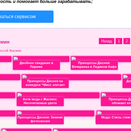
ость и помогает больше зарабатывать;
ваться сервисом
Назад
1
2
смин
цессой Жасмин
Двойное свидание в
Принцессы Диснея:
Париже
Вечеринка в Ледяном Кафе
Принцессы Диснея на
Де
конкурсе “Мисс элегант
Анти мода с Жасмин:
Принцессы Д
Несочетаемые цвета
обожают к
Принцессы Диснея: Зимняя
Мода: Стиль глем
фотосессия