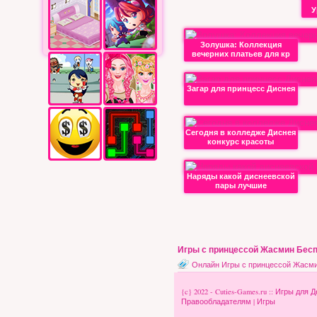
У
Золушка: Коллекция
вечерних платьев для кр
Загар для принцесс Диснея
Сегодня в колледже Диснея
конкурс красоты
Наряды какой диснеевской
пары лучшие
Игры с принцессой Жасмин Бес
Онлайн Игры с принцессой Жасм
{c} 2022 - Cuties-Games.ru :: Игры д
Правообладателям
|
Игры