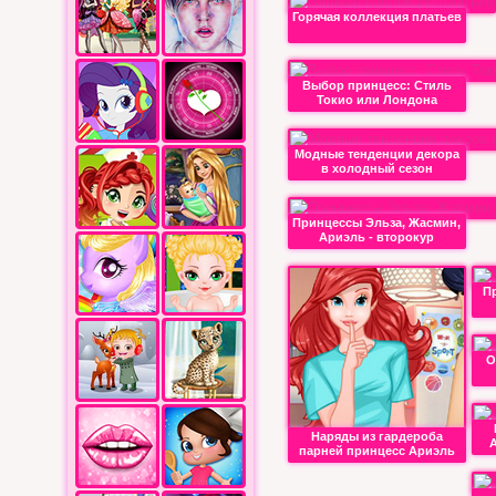
Горячая коллекция платьев
Выбор принцесс: Стиль
Токио или Лондона
Модные тенденции декора
в холодный сезон
Принцессы Эльза, Жасмин,
Ариэль - второкур
П
О
Наряды из гардероба
А
парней принцесс Ариэль