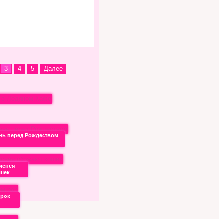
3
4
5
Далее
нь перед Рождеством
иснея
ошек
-рок