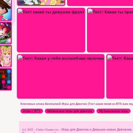
…
Тест: Какая ты принцесса невеста
Тест какая ты кукла Бар
Тест: Какая ты, сладка соленая…
Ключевые слова Бесплатной Игры для Девочек |Тест какая песня из BTS вам по
Игры с BTS
Мобильные игры для девочек
Музыкальные игры
{c} 2022 - Cuties-Games.ru :: Игры для Девочек и Девушек новые Девчачие