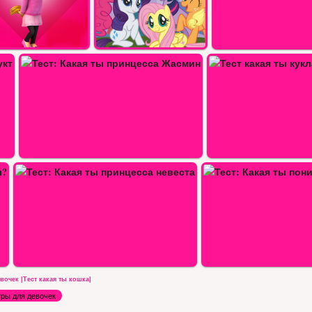
ня из My Little…
Тест какая ты кукла Барби
Тест: Какая ты пони по характеру
очек |Тест какая ты кошка|
ры для девочек