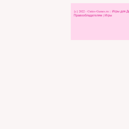
{c} 2022 - Cuties-Games.ru :: Игры д
Правообладателям
|
Игры