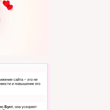
ижение сайта – это не
емости и повышение его
гию
Буст
, она ускоряет