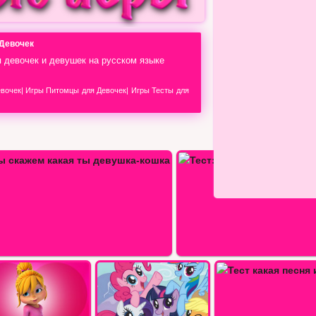
 Девочек
я девочек и девушек на русском языке
евочек
|
Игры Питомцы для Девочек
|
Игры Тесты для
Тест: Кто ты кошка или собака
Тест какая песня из BTS вам…