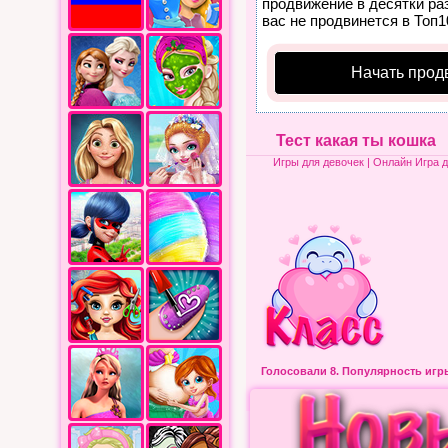
продвижение в десятки раз
вас не продвинется в Топ1
Начать прод
Тест какая ты кошка
Игры для девочек
| Онлайн Игра д
Голосовали 8.
Популярность иг