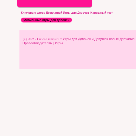
Ключевые слова Бесплатной Игры для Девочек |Каверзный тест|
Мобильные игры для девочек
{c} 2022 - Cuties-Games.ru :: Игры для Девочек и Девушек новые Девчачие
Правообладателям
|
Игры