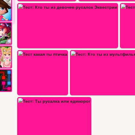
Тест какая ты девчонка
Тест: Кто ты из се
т: Кто ты из мультфильма 44…
Тест какая ты кошка