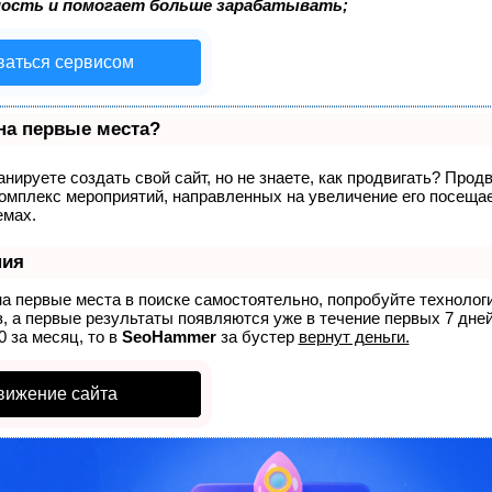
ость и помогает больше зарабатывать;
ваться сервисом
 на первые места?
нируете создать свой сайт, но не знаете, как продвигать? Продв
комплекс мероприятий, направленных на увеличение его посеща
емах.
ния
на первые места в поиске самостоятельно, попробуйте техноло
, а первые результаты появляются уже в течение первых 7 дней
0 за месяц, то в
SeoHammer
за бустер
вернут деньги.
вижение сайта