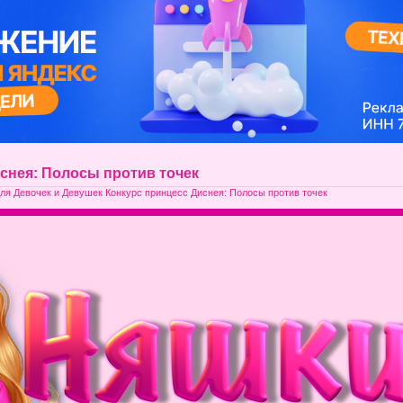
снея: Полосы против точек
ля Девочек и Девушек Конкурс принцесс Диснея: Полосы против точек