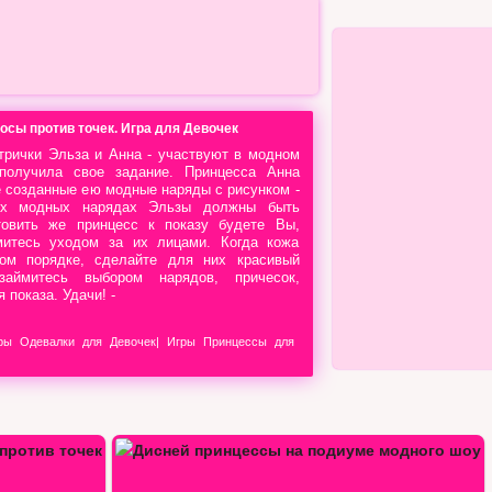
осы против точек. Игра для Девочек
трички Эльза и Анна - участвуют в модном
получила свое задание. Принцесса Анна
е созданные ею модные наряды с рисунком -
мых модных нарядах Эльзы должны быть
товить же принцесс к показу будете Вы,
митесь уходом за их лицами. Когда кожа
ом порядке, сделайте для них красивый
ймитесь выбором нарядов, причесок,
 показа. Удачи! -
ры Одевалки для Девочек
|
Игры Принцессы для
диуме…