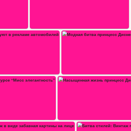
 битва принцесс Диснея:…
ая жизнь принцесс…
Битва стилей: Винтаж против…