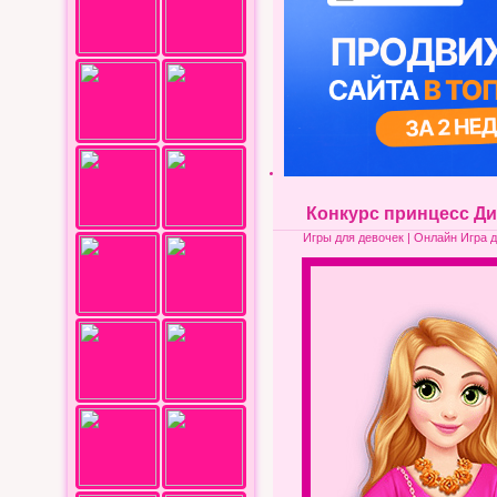
Конкурс принцесс Ди
Игры для девочек
| Онлайн Игра д