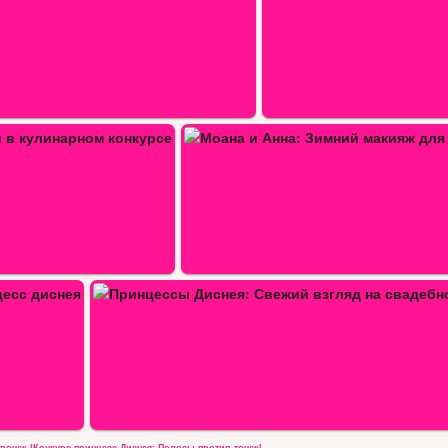
а: Зимний макияж для…
 взгляд…
очек |Конкурс принцесс Диснея: Полосы против точек|