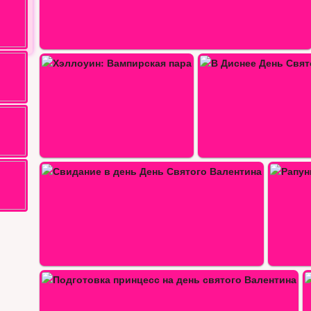
В Диснее День Святого Патрика
Балерина Китти: Уход и оде
Рапунцель и Флинн посещают…
День Подруги
Пасхальный стиль Рапу